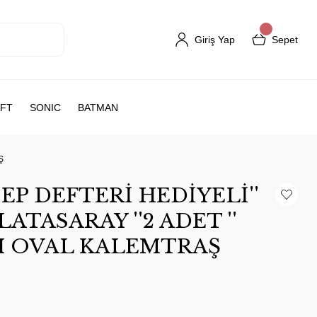
Giriş Yap
Sepet
FT
SONIC
BATMAN
Ş
EP DEFTERİ HEDİYELİ''
ATASARAY ''2 ADET ''
LI OVAL KALEMTRAŞ