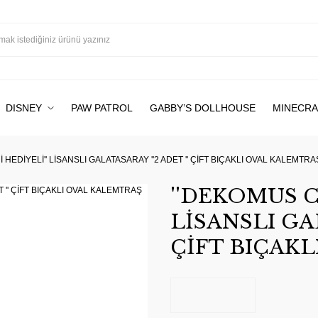
DISNEY
PAW PATROL
GABBY’S DOLLHOUSE
MINECRA
HEDİYELİ'' LİSANSLI GALATASARAY ''2 ADET '' ÇİFT BIÇAKLI OVAL KALEMTRA
''DEKOMUS C
LİSANSLI GAL
ÇİFT BIÇAK