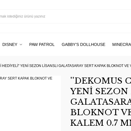
DISNEY
PAW PATROL
GABBY’S DOLLHOUSE
MINECRA
 HEDİYELİ'' YENİ SEZON LİSANSLI GALATASARAY SERT KAPAK BLOKNOT VE V
''DEKOMUS C
YENİ SEZON 
GALATASARA
BLOKNOT VE
KALEM 0.7 MM