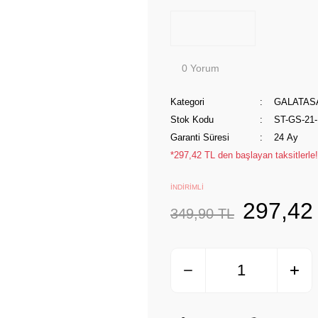
0 Yorum
Kategori
GALATAS
Stok Kodu
ST-GS-21-
Garanti Süresi
24 Ay
*297,42 TL den başlayan taksitlerle!
İNDİRİMLİ
297,42
349,90 TL