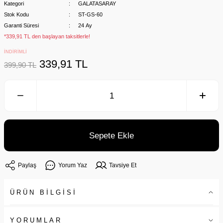
Kategori
GALATASARAY
Stok Kodu
ST-GS-60
Garanti Süresi
24 Ay
*339,91 TL den başlayan taksitlerle!
İNDİRİMLİ
339,91 TL
399,90 TL
Sepete Ekle
Paylaş
Yorum Yaz
Tavsiye Et
ÜRÜN BİLGİSİ
YORUMLAR