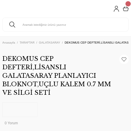
Anasayfa
TARAFTAR
GALATASARAY
DEKOMUS CEP DEFTERİ,LİSANSLI GALATASAR
DEKOMUS CEP
DEFTERİ,LİSANSLI
GALATASARAY PLANLAYICI
BLOKNOT,UÇLU KALEM 0.7 MM
VE SİLGİ SETİ
0 Yorum