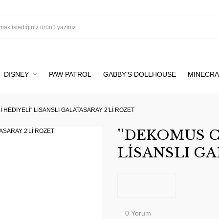
DISNEY
PAW PATROL
GABBY’S DOLLHOUSE
MINECRA
 HEDİYELİ'' LİSANSLI GALATASARAY 2'Lİ ROZET
''DEKOMUS C
LİSANSLI GA
0 Yorum