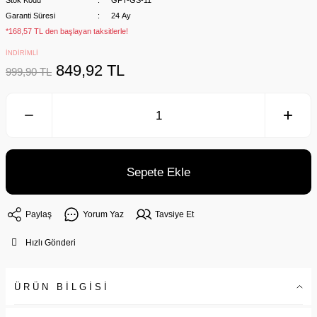
Stok Kodu
GFT-GS-11
Garanti Süresi
24 Ay
*168,57 TL den başlayan taksitlerle!
İNDİRİMLİ
849,92 TL
999,90 TL
Sepete Ekle
Paylaş
Yorum Yaz
Tavsiye Et
Hızlı Gönderi
ÜRÜN BİLGİSİ