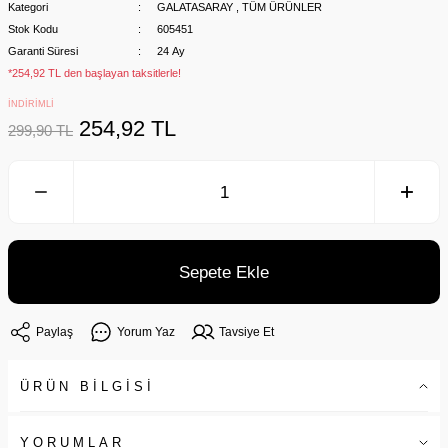
Kategori
GALATASARAY
,
TÜM ÜRÜNLER
Stok Kodu
605451
Garanti Süresi
24 Ay
*254,92 TL den başlayan taksitlerle!
İNDİRİMLİ
254,92 TL
299,90 TL
Sepete Ekle
Paylaş
Yorum Yaz
Tavsiye Et
ÜRÜN BİLGİSİ
YORUMLAR