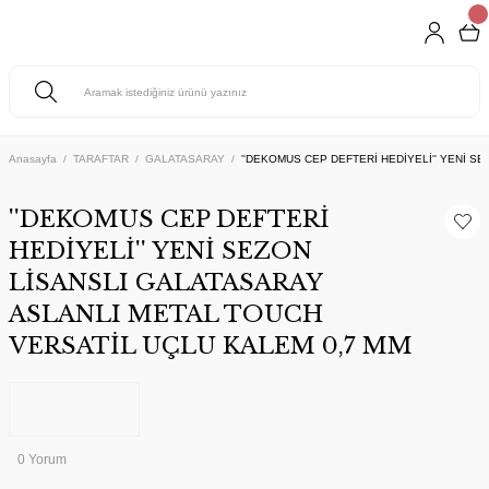
Anasayfa
TARAFTAR
GALATASARAY
''DEKOMUS CEP DEFTERİ HEDİYELİ'' YENİ S
''DEKOMUS CEP DEFTERİ
HEDİYELİ'' YENİ SEZON
LİSANSLI GALATASARAY
ASLANLI METAL TOUCH
VERSATİL UÇLU KALEM 0,7 MM
0 Yorum