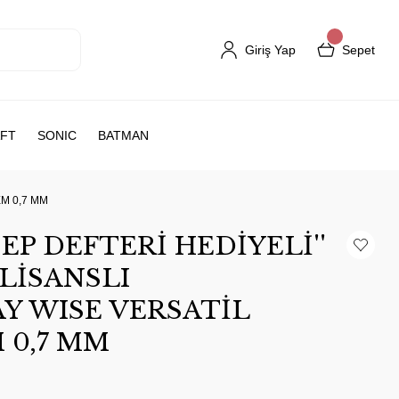
Giriş Yap
Sepet
FT
SONIC
BATMAN
EM 0,7 MM
EP DEFTERİ HEDİYELİ''
LİSANSLI
Y WISE VERSATİL
 0,7 MM