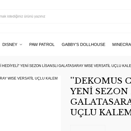
DISNEY
PAW PATROL
GABBY’S DOLLHOUSE
MINECRA
 HEDİYELİ'' YENİ SEZON LİSANSLI GALATASARAY WISE VERSATİL UÇLU KAL
''DEKOMUS C
YENİ SEZON 
GALATASARA
UÇLU KALEM