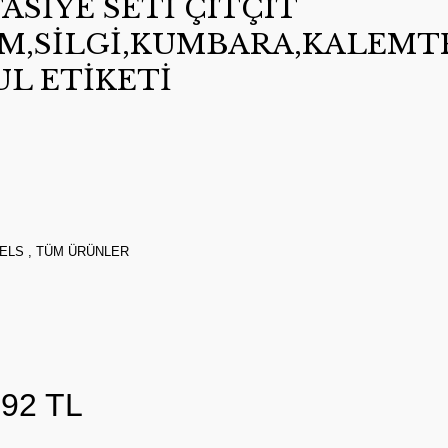
TASİYE SETİ ÇITÇIT
M,SİLGİ,KUMBARA,KALEMT
UL ETİKETİ
ELS
,
TÜM ÜRÜNLER
,92 TL