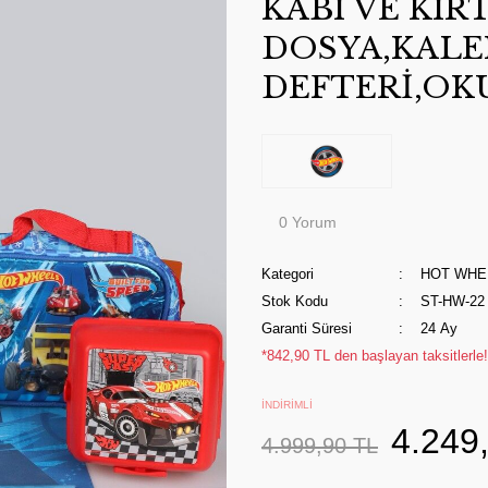
KABI VE KIR
DOSYA,KALE
DEFTERİ,OK
0 Yorum
Kategori
HOT WHE
Stok Kodu
ST-HW-22
Garanti Süresi
24 Ay
*842,90 TL den başlayan taksitlerle!
İNDİRİMLİ
4.249
4.999,90 TL