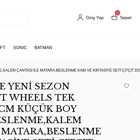
Giriş Yap
Sepet
FT
SONIC
BATMAN
KALEM ÇANTASI İLE MATARA,BESLENME KABI VE KIRTASİYE SETİ ÇITÇIT D
E YENİ SEZON
OT WHEELS TEK
 CM KÜÇÜK BOY
ESLENME,KALEM
E MATARA,BESLENME