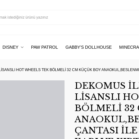
DISNEY
PAW PATROL
GABBY’S DOLLHOUSE
MINECRA
LİSANSLI HOT WHEELS TEK BÖLMELİ 32 CM KÜÇÜK BOY ANAOKUL,BESLENME,
DEKOMUS İL
LİSANSLI H
BÖLMELİ 32
ANAOKUL,B
ÇANTASI İL