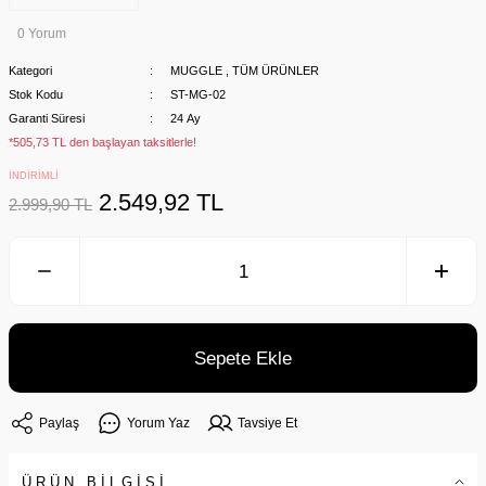
0 Yorum
Kategori
MUGGLE
,
TÜM ÜRÜNLER
Stok Kodu
ST-MG-02
Garanti Süresi
24 Ay
*505,73 TL den başlayan taksitlerle!
İNDİRİMLİ
2.549,92 TL
2.999,90 TL
Sepete Ekle
Paylaş
Yorum Yaz
Tavsiye Et
ÜRÜN BİLGİSİ