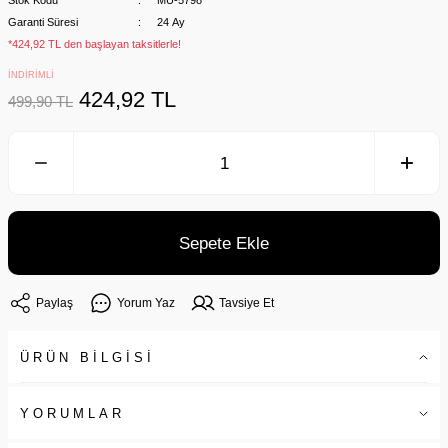
Stok Kodu
MU-5798
Garanti Süresi
24 Ay
*424,92 TL den başlayan taksitlerle!
İNDİRİMLİ
424,92 TL
499,90 TL
Sepete Ekle
Paylaş
Yorum Yaz
Tavsiye Et
ÜRÜN BİLGİSİ
YORUMLAR