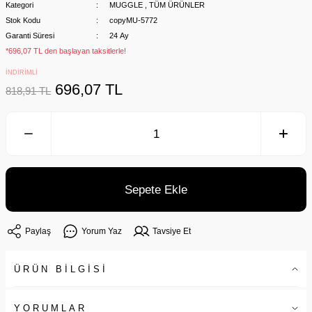
Kategori
MUGGLE
,
TÜM ÜRÜNLER
Stok Kodu
copyMU-5772
Garanti Süresi
24 Ay
*696,07 TL den başlayan taksitlerle!
İNDİRİMLİ
696,07 TL
818,91 TL
Sepete Ekle
Paylaş
Yorum Yaz
Tavsiye Et
ÜRÜN BİLGİSİ
YORUMLAR