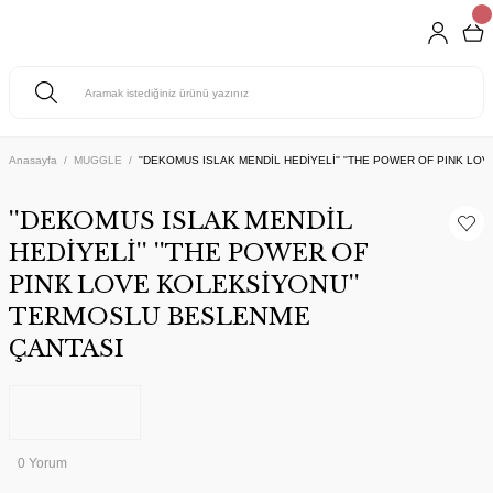
Anasayfa
MUGGLE
''DEKOMUS ISLAK MENDİL HEDİYELİ'' ''THE POWER OF PINK L
''DEKOMUS ISLAK MENDİL
HEDİYELİ'' ''THE POWER OF
PINK LOVE KOLEKSİYONU''
TERMOSLU BESLENME
ÇANTASI
0 Yorum