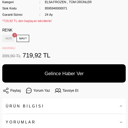
Kategori
ELSA FROZEN
,
TÜM ÜRÜNLER
Stok Kodu
8595940000071
Garanti Süresi
24 Ay
*719,92 TL den başlayan taksitlerle!
RENK
MOR
MAV?
İNDİRİMLİ
719,92 TL
899,90 TL
Gelince Haber Ver
Paylaş
Yorum Yaz
Tavsiye Et
ÜRÜN BİLGİSİ
YORUMLAR