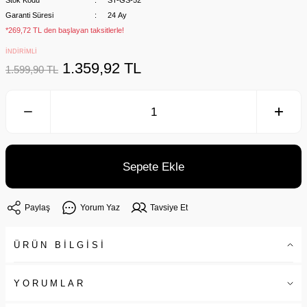
Stok Kodu
ST-GS-52
Garanti Süresi
24 Ay
*269,72 TL den başlayan taksitlerle!
İNDİRİMLİ
1.359,92 TL
1.599,90 TL
Sepete Ekle
Paylaş
Yorum Yaz
Tavsiye Et
ÜRÜN BİLGİSİ
YORUMLAR