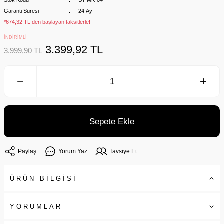
Stok Kodu
ST-MK-04
Garanti Süresi
24 Ay
*674,32 TL den başlayan taksitlerle!
İNDİRİMLİ
3.399,92 TL
3.999,90 TL
Sepete Ekle
Paylaş
Yorum Yaz
Tavsiye Et
ÜRÜN BİLGİSİ
YORUMLAR