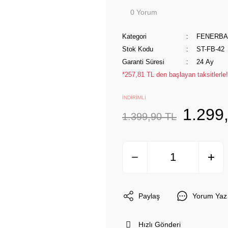
0 Yorum
Kategori
FENERB
Stok Kodu
ST-FB-42
Garanti Süresi
24 Ay
*257,81 TL den başlayan taksitlerle!
İNDİRİMLİ
1.299
1.399,90 TL
Paylaş
Yorum Yaz
Hızlı Gönderi