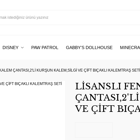
DISNEY
PAW PATROL
GABBY’S DOLLHOUSE
MINECRA
ALEM ÇANTASI,2'Lİ KURŞUN KALEM,SİLGİ VE ÇİFT BIÇAKLI KALEMTRAŞ SETİ
LİSANSLI F
ÇANTASI,2'L
VE ÇİFT BIÇ