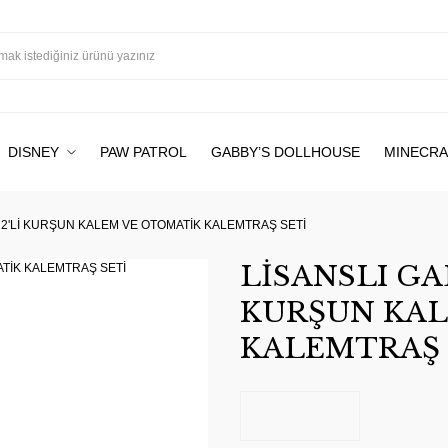
DISNEY
PAW PATROL
GABBY’S DOLLHOUSE
MINECRA
 2'Lİ KURŞUN KALEM VE OTOMATİK KALEMTRAŞ SETİ
LİSANSLI GA
KURŞUN KAL
KALEMTRAŞ 