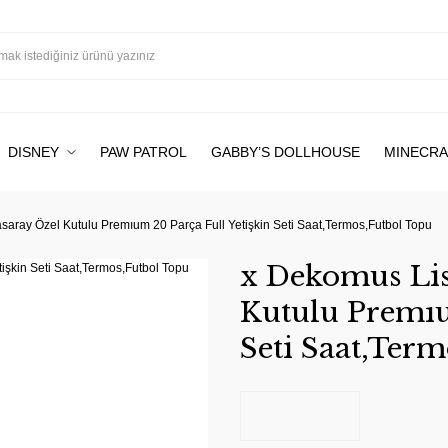
DISNEY
PAW PATROL
GABBY’S DOLLHOUSE
MINECRA
saray Özel Kutulu Premıum 20 Parça Full Yetişkin Seti Saat,Termos,Futbol Topu
x Dekomus Lis
Kutulu Premıu
Seti Saat,Ter