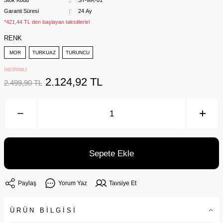
Stok Kodu
ST-MK-01
Garanti Süresi
24 Ay
*421,44 TL den başlayan taksitlerle!
RENK
MOR
TURKUAZ
TURUNCU
İNDİRİMLİ
2.124,92 TL
2.499,90 TL
Sepete Ekle
Paylaş
Yorum Yaz
Tavsiye Et
ÜRÜN BİLGİSİ