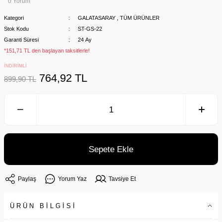
0 Yorum
Kategori
GALATASARAY
,
TÜM ÜRÜNLER
Stok Kodu
ST-GS-22
Garanti Süresi
24 Ay
*151,71 TL den başlayan taksitlerle!
İNDİRİMLİ
764,92 TL
899,90 TL
Sepete Ekle
Paylaş
Yorum Yaz
Tavsiye Et
ÜRÜN BİLGİSİ