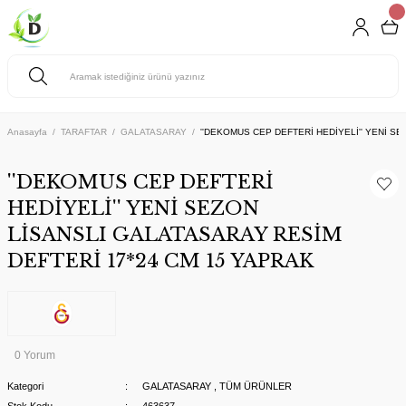
Anasayfa
TARAFTAR
GALATASARAY
''DEKOMUS CEP DEFTERİ HEDİYELİ'' YENİ S
''DEKOMUS CEP DEFTERİ
HEDİYELİ'' YENİ SEZON
LİSANSLI GALATASARAY RESİM
DEFTERİ 17*24 CM 15 YAPRAK
0 Yorum
Kategori
GALATASARAY
,
TÜM ÜRÜNLER