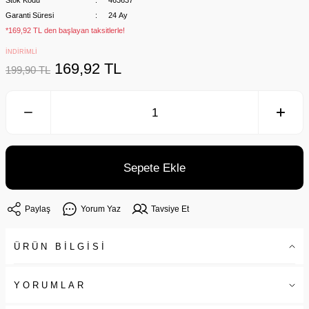
Stok Kodu
463637
Garanti Süresi
24 Ay
*169,92 TL den başlayan taksitlerle!
İNDİRİMLİ
169,92 TL
199,90 TL
Sepete Ekle
Paylaş
Yorum Yaz
Tavsiye Et
ÜRÜN BİLGİSİ
YORUMLAR