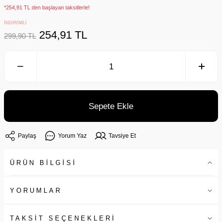
*254,91 TL den başlayan taksitlerle!
İNDİRİMLİ
254,91 TL
299,90 TL
Sepete Ekle
Paylaş
Yorum Yaz
Tavsiye Et
ÜRÜN BİLGİSİ
YORUMLAR
TAKSİT SEÇENEKLERİ