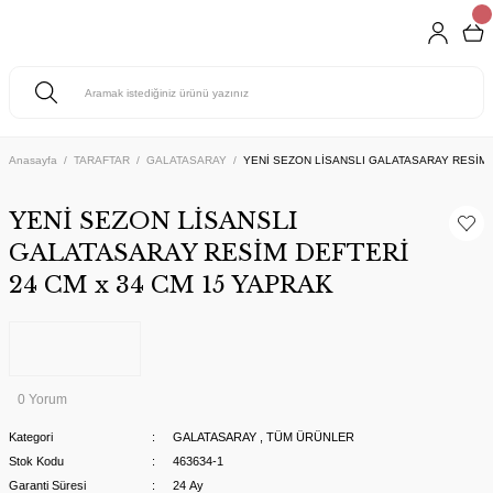
Anasayfa
TARAFTAR
GALATASARAY
YENİ SEZON LİSANSLI GALATASARAY RESİM D
YENİ SEZON LİSANSLI
GALATASARAY RESİM DEFTERİ
24 CM x 34 CM 15 YAPRAK
0 Yorum
Kategori
GALATASARAY
,
TÜM ÜRÜNLER
Stok Kodu
463634-1
Garanti Süresi
24 Ay