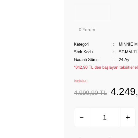
0 Yorum
Kategori
MINNIE 
Stok Kodu
ST-MM-11
Garanti Süresi
24 Ay
*842,90 TL den başlayan taksitlerle!
İNDİRİMLİ
4.249
4.999,90 TL