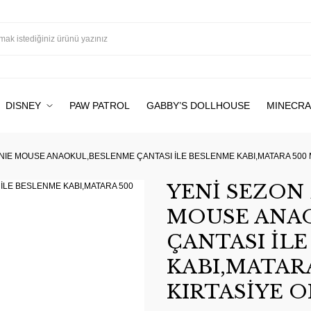
DISNEY
PAW PATROL
GABBY’S DOLLHOUSE
MINECRA
NNIE MOUSE ANAOKUL,BESLENME ÇANTASI İLE BESLENME KABI,MATARA 500 M
YENİ SEZON 
MOUSE ANA
ÇANTASI İL
KABI,MATARA
KIRTASİYE O