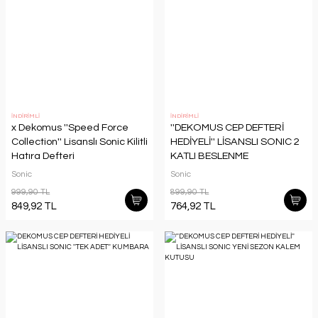
İNDİRİMLİ
İNDİRİMLİ
x Dekomus ''Speed Force
''DEKOMUS CEP DEFTERİ
Collection'' Lisanslı Sonic Kilitli
HEDİYELİ'' LİSANSLI SONIC 2
Hatıra Defteri
KATLI BESLENME
KUTUSU,500 ML TRITAN
Sonic
Sonic
MATARA VE DİŞ FIRÇASI
999,90 TL
899,90 TL
KUTUSU SETİ
849,92 TL
764,92 TL