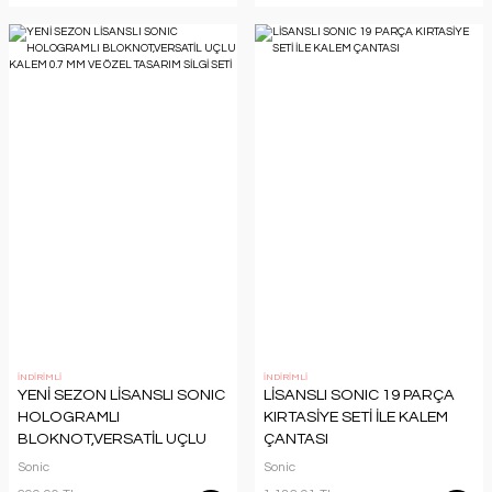
İNDİRİMLİ
İNDİRİMLİ
YENİ SEZON LİSANSLI SONIC
LİSANSLI SONIC 19 PARÇA
HOLOGRAMLI
KIRTASİYE SETİ İLE KALEM
BLOKNOT,VERSATİL UÇLU
ÇANTASI
KALEM 0.7 MM VE ÖZEL
Sonic
Sonic
TASARIM SİLGİ SETİ