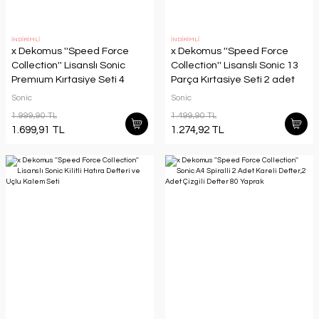
İNDİRİMLİ
İNDİRİMLİ
x Dekomus ''Speed Force
x Dekomus ''Speed Force
Collection'' Lisanslı Sonic
Collection'' Lisanslı Sonic 13
Premıum Kırtasiye Seti 4
Parça Kırtasiye Seti 2 adet
adet A4 defter,Okul
A4 defter,Kalem Kutusu,Okul
Sonic
Sonic
Etiketi,Dosya
Etiketi
1.999,90 TL
1.499,90 TL
1.699,91 TL
1.274,92 TL