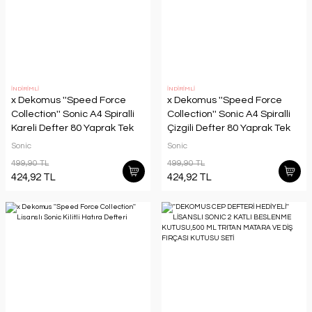
İNDİRİMLİ
İNDİRİMLİ
x Dekomus ''Speed Force
x Dekomus ''Speed Force
Collection'' Sonic A4 Spiralli
Collection'' Sonic A4 Spiralli
Kareli Defter 80 Yaprak Tek
Çizgili Defter 80 Yaprak Tek
Adet
Adet
Sonic
Sonic
499,90 TL
499,90 TL
424,92 TL
424,92 TL