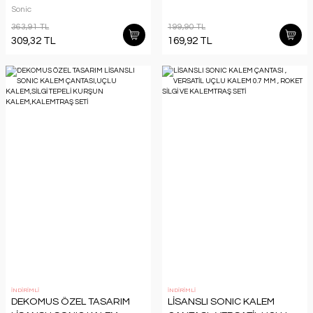
Sonic
363,91 TL
199,90 TL
309,32 TL
169,92 TL
İNDİRİMLİ
İNDİRİMLİ
DEKOMUS ÖZEL TASARIM
LİSANSLI SONIC KALEM