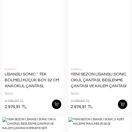
İNDİRİMLİ
İNDİRİMLİ
LİSANSLI SONIC '' TEK
YENİ SEZON LİSANSLI SONIC
BÖLMELİ KÜÇÜK BOY 32 CM
OKUL ÇANTASI, BESLENME
ANAOKUL ÇANTASI,
ÇANTASI VE KALEM ÇANTASI
BESLENME ÇANTASI VE
KIRTASİYE SETİ
Sonic
Sonic
KALEM ÇANTASI OKUL SETİ
3.499,90 TL
3.499,90 TL
2.974,91 TL
2.974,91 TL