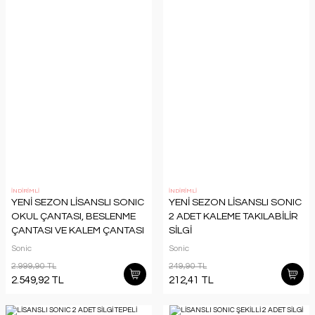
İNDİRİMLİ
İNDİRİMLİ
YENİ SEZON LİSANSLI SONIC
YENİ SEZON LİSANSLI SONIC
OKUL ÇANTASI, BESLENME
2 ADET KALEME TAKILABİLİR
ÇANTASI VE KALEM ÇANTASI
SİLGİ
KIRTASİYE SETİ
Sonic
Sonic
2.999,90 TL
249,90 TL
2.549,92 TL
212,41 TL