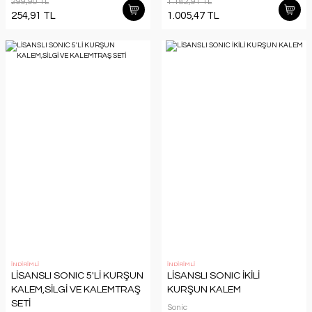
299,90 TL
1.182,91 TL
254,91 TL
1.005,47 TL
İNDİRİMLİ
İNDİRİMLİ
LİSANSLI SONIC 5'Lİ KURŞUN
LİSANSLI SONIC İKİLİ
KALEM,SİLGİ VE KALEMTRAŞ
KURŞUN KALEM
SETİ
Sonic