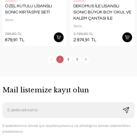
İNDİRİMLİ
İNDİRİMLİ
ÖZEL KUTULU LİSANSLI
DEKOMUS İLE LİSANSLI
SONIC KIRTASİYE SETİ
SONIC BÜYÜK BOY OKUL VE
KALEM ÇANTASI İLE
Sonic
MATARA,BESLENME KABI
Sonic
KIRTASİYE SETİ
799,90 TL
3.499,90 TL
679,91 TL
2.974,91 TL
1
2
3
Mail listemize kayıt olun
E-postalarımızı almak için kaydoluyorsunuz ve dilediğiniz zaman abonelikten
çıkabilirsiniz.