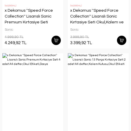
İNDİRİMLİ
İNDİRİMLİ
x Dekomus ''Speed Force
x Dekomus ''Speed Force
Collection'' Lisanslı Sonic
Collection'' Lisanslı Sonic
Premıum Kırtasiye Seti
Kırtasiye Seti Okul,Kalem ve
Okul,Kalem ve Beslenme
Beslenme
Sonic
Sonic
Çantası,A4
Çantası,Matara,Beslenme
4.999,90 TL
3.999,90 TL
Defter,Matara,Beslenme
Kabı
4.249,92 TL
3.399,92 TL
Kabı