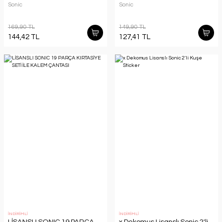
Sonic
Sonic
169,90 TL
149,90 TL
144,42 TL
127,41 TL
İNDİRİMLİ
İNDİRİMLİ
LİSANSLI SONIC 19 PARÇA
x Dekomus Lisanslı Sonic 2'li