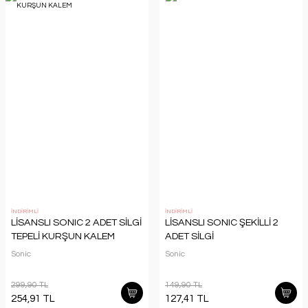
İNDİRİMLİ
İNDİRİMLİ
LİSANSLI SONIC 2 ADET SİLGİ
LİSANSLI SONIC ŞEKİLLİ 2
TEPELİ KURŞUN KALEM
ADET SİLGİ
Sonic
Sonic
299,90 TL
149,90 TL
254,91 TL
127,41 TL