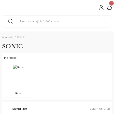
Anasayfa
SONIC
SONIC
Markalar
Sonic
Stoktakiler
Toplam 65 ürün