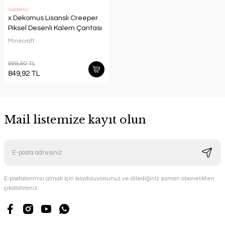
İNDİRİMLİ
x Dekomus Lisanslı Creeper
Piksel Desenli Kalem Çantası
Minecraft
999,90 TL
849,92 TL
Mail listemize kayıt olun
E-postalarımızı almak için kaydoluyorsunuz ve dilediğiniz zaman abonelikten
çıkabilirsiniz.