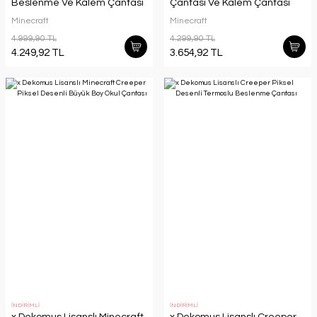
Beslenme Ve Kalem Çantası
Çantası Ve Kalem Çantası
Seti
Seti
Minecraft
Minecraft
4.999,90 TL
4.299,90 TL
4.249,92 TL
3.654,92 TL
İNDİRİMLİ
İNDİRİMLİ
x Dekomus Lisanslı Minecraft
x Dekomus Lisanslı Creeper