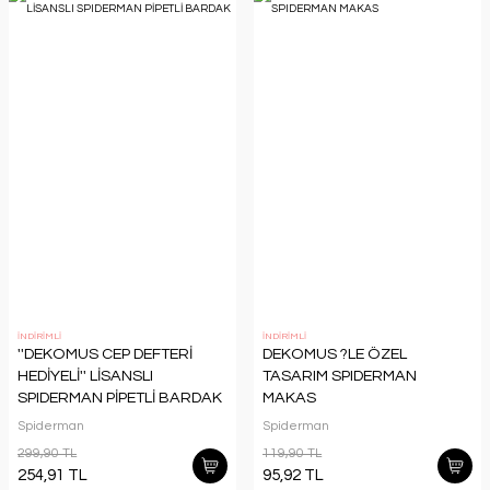
İNDİRİMLİ
İNDİRİMLİ
''DEKOMUS CEP DEFTERİ
DEKOMUS ?LE ÖZEL
HEDİYELİ'' LİSANSLI
TASARIM SPIDERMAN
SPIDERMAN PİPETLİ BARDAK
MAKAS
Spiderman
Spiderman
299,90 TL
119,90 TL
254,91 TL
95,92 TL