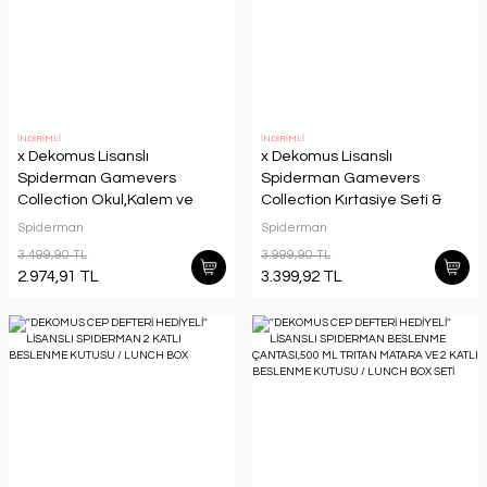
İNDİRİMLİ
İNDİRİMLİ
x Dekomus Lisanslı
x Dekomus Lisanslı
Spiderman Gamevers
Spiderman Gamevers
Collection Okul,Kalem ve
Collection Kırtasiye Seti &
Termoslu Beslenme
Okul,Kalem ve Termoslu
Spiderman
Spiderman
Çantası,Beslenme
Beslenme
3.499,90 TL
3.999,90 TL
Kabı,Matara Seti
Çantası,Beslenme
2.974,91 TL
3.399,92 TL
Kabı,Matara Seti