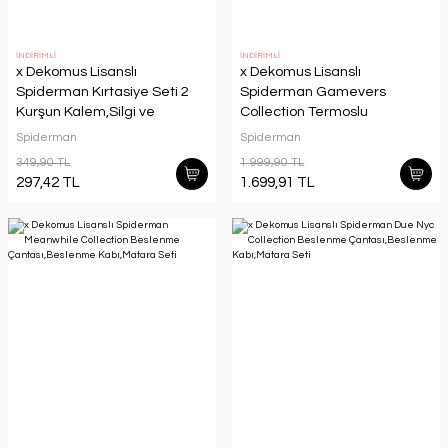
İNDİRİMLİ
İNDİRİMLİ
x Dekomus Lisanslı
x Dekomus Lisanslı
Spiderman Kırtasiye Seti 2
Spiderman Gamevers
Kurşun Kalem,Silgi ve
Collection Termoslu
Kalemtraş
Beslenme
Spiderman
Spiderman
Çantası,Beslenme
349,90 TL
1.999,90 TL
Kabı,Matara Seti
297,42 TL
1.699,91 TL