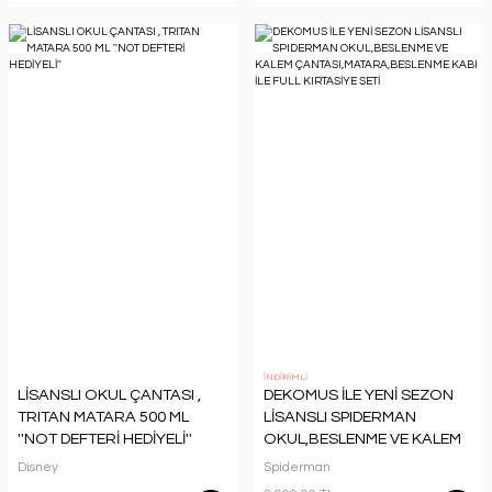
İNDİRİMLİ
LİSANSLI OKUL ÇANTASI ,
DEKOMUS İLE YENİ SEZON
TRITAN MATARA 500 ML
LİSANSLI SPIDERMAN
''NOT DEFTERİ HEDİYELİ''
OKUL,BESLENME VE KALEM
ÇANTASI,MATARA,BESLENME
Disney
Spiderman
KABI İLE FULL KIRTASİYE SETİ