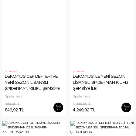
İNDİRİMLİ
İNDİRİMLİ
DEKOMUS CEP DEFTERİ VE
DEKOMUS İLE YENİ SEZON
YENİ SEZON LİSANSLI
LİSANSLI SPIDERMAN KILIFLI
SPIDERMAN KILIFLI ŞEMSİYE
ŞEMSİYE İLE
GAMEVERSE
OKUL,BESLENME VE KALEM
Spiderman
Spiderman
ÇANTASI,MATARA,BESLENME
999,90 TL
4.999,90 TL
KABI İLE FULL KIRTASİYE SETİ
849,92 TL
4.249,92 TL