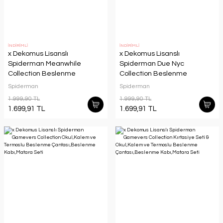
İNDİRİMLİ
İNDİRİMLİ
x Dekomus Lisanslı
x Dekomus Lisanslı
Spiderman Meanwhile
Spiderman Due Nyc
Collection Beslenme
Collection Beslenme
Çantası,Beslenme
Çantası,Beslenme
Spiderman
Spiderman
Kabı,Matara Seti
Kabı,Matara Seti
1.999,90 TL
1.999,90 TL
1.699,91 TL
1.699,91 TL