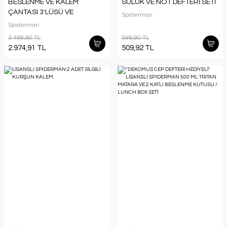
BESLENME VE KALEM
SULUK VE NOT DEFTERİ SETİ
ÇANTASI 3'LÜSÜ VE
Spiderman
KIRTASİYE SETİ
Spiderman
3.499,90 TL
599,90 TL
2.974,91 TL
509,92 TL