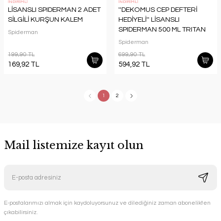
İNDİRİMLİ
İNDİRİMLİ
LİSANSLI SPIDERMAN 2 ADET
''DEKOMUS CEP DEFTERİ
SİLGİLİ KURŞUN KALEM
HEDİYELİ'' LİSANSLI
SPIDERMAN 500 ML TRITAN
Spiderman
MATARA VE 2 KATLI
Spiderman
BESLENME KUTUSU / LUNCH
199,90 TL
699,90 TL
BOX SETİ
169,92 TL
594,92 TL
1
2
Mail listemize kayıt olun
E-postalarımızı almak için kaydoluyorsunuz ve dilediğiniz zaman abonelikten
çıkabilirsiniz.