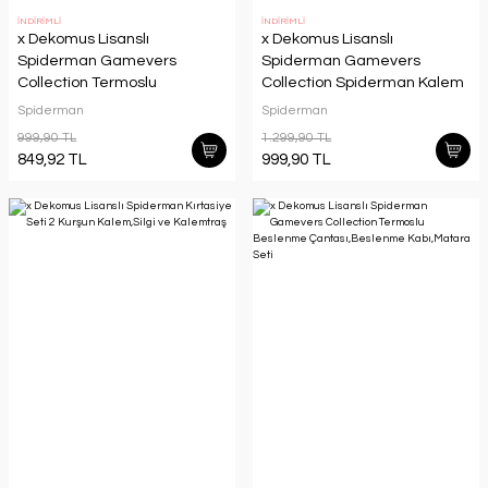
İNDİRİMLİ
İNDİRİMLİ
x Dekomus Lisanslı
x Dekomus Lisanslı
Spiderman Gamevers
Spiderman Gamevers
Collection Termoslu
Collection Spiderman Kalem
Beslenme Çantası Dekomus
Çantası,2 Kurşun Kalem,Silgi
Spiderman
Spiderman
Cep Defteri Hediyeli
ve Kalemtraş
999,90 TL
1.299,90 TL
849,92 TL
999,90 TL