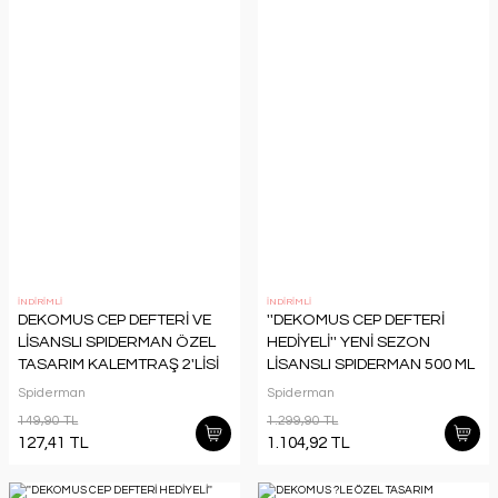
İNDİRİMLİ
İNDİRİMLİ
DEKOMUS CEP DEFTERİ VE
''DEKOMUS CEP DEFTERİ
LİSANSLI SPIDERMAN ÖZEL
HEDİYELİ'' YENİ SEZON
TASARIM KALEMTRAŞ 2'LİSİ
LİSANSLI SPIDERMAN 500 ML
ÇELİK TERMOS
Spiderman
Spiderman
149,90 TL
1.299,90 TL
127,41 TL
1.104,92 TL