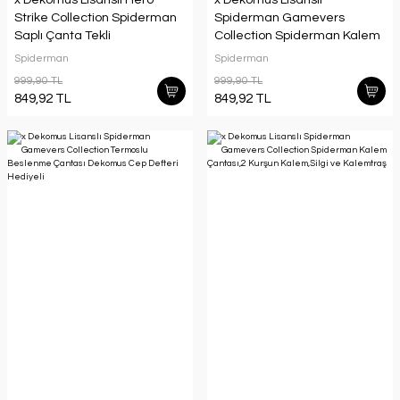
Strike Collection Spiderman
Spiderman Gamevers
Saplı Çanta Tekli
Collection Spiderman Kalem
Çantası Dekomus Cep
Spiderman
Spiderman
Defteri Hediyeli
999,90 TL
999,90 TL
849,92 TL
849,92 TL