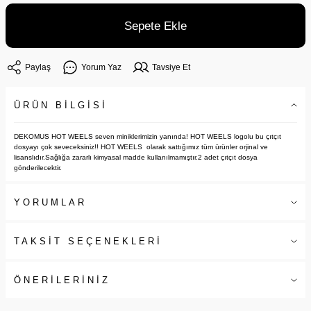
Sepete Ekle
Paylaş
Yorum Yaz
Tavsiye Et
ÜRÜN BİLGİSİ
DEKOMUS HOT WEELS seven miniklerimizin yanında! HOT WEELS logolu bu çıtçıt
dosyayı çok seveceksiniz!! HOT WEELS olarak sattığımız tüm ürünler orjinal ve
lisanslıdır.Sağlığa zararlı kimyasal madde kullanılmamıştır.2 adet çıtçıt dosya
gönderilecektir.
YORUMLAR
TAKSİT SEÇENEKLERİ
ÖNERİLERİNİZ