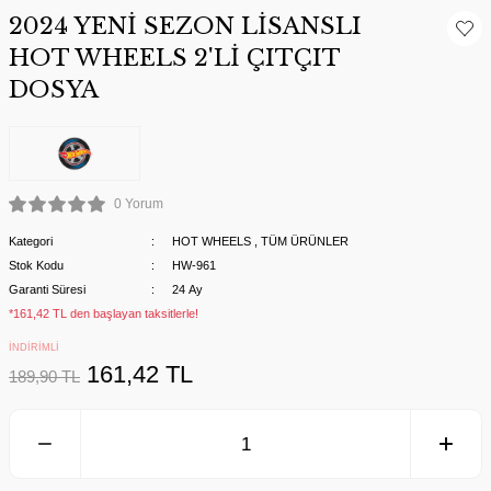
2024 YENİ SEZON LİSANSLI
HOT WHEELS 2'Lİ ÇITÇIT
DOSYA
0 Yorum
Kategori
HOT WHEELS
,
TÜM ÜRÜNLER
Stok Kodu
HW-961
Garanti Süresi
24 Ay
*161,42 TL den başlayan taksitlerle!
İNDİRİMLİ
161,42 TL
189,90 TL