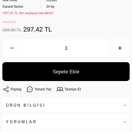
Stok Kodu
612428
Garanti Süresi
24 Ay
*297,42 TL den başlayan taksitlerle!
İNDİRİMLİ
297,42 TL
349,90 TL
Sepete Ekle
Paylaş
Yorum Yaz
Tavsiye Et
ÜRÜN BİLGİSİ
YORUMLAR