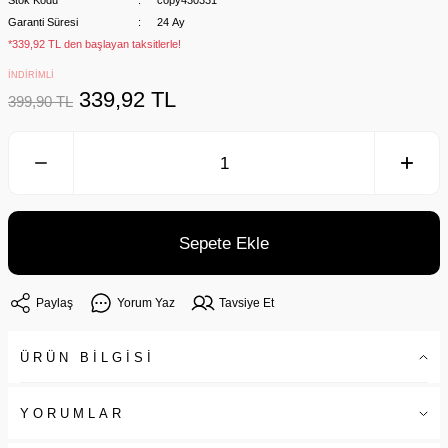
Stok Kodu
copy430331
Garanti Süresi
24 Ay
*339,92 TL den başlayan taksitlerle!
İNDİRİMLİ
339,92 TL
399,90 TL
Sepete Ekle
Paylaş
Yorum Yaz
Tavsiye Et
ÜRÜN BİLGİSİ
YORUMLAR