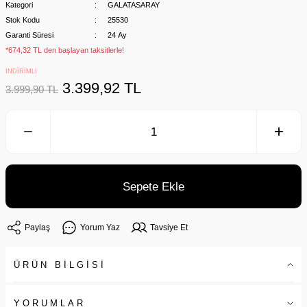
Kategori
GALATASARAY
Stok Kodu
25530
Garanti Süresi
24 Ay
*674,32 TL den başlayan taksitlerle!
İNDİRİMLİ
3.399,92 TL
3.999,90 TL
Sepete Ekle
Paylaş
Yorum Yaz
Tavsiye Et
ÜRÜN BİLGİSİ
YORUMLAR