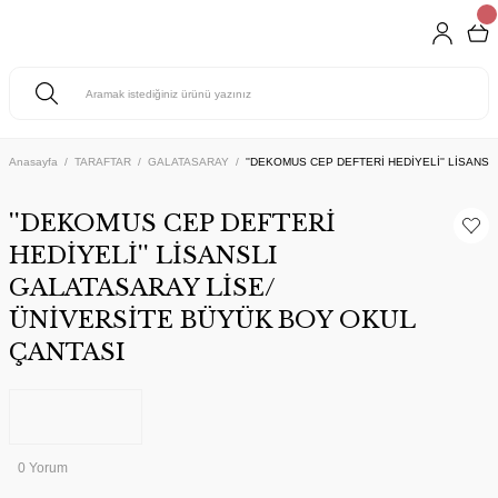
Anasayfa
TARAFTAR
GALATASARAY
''DEKOMUS CEP DEFTERİ HEDİYELİ'' LİSANS
''DEKOMUS CEP DEFTERİ
HEDİYELİ'' LİSANSLI
GALATASARAY LİSE/
ÜNİVERSİTE BÜYÜK BOY OKUL
ÇANTASI
0 Yorum