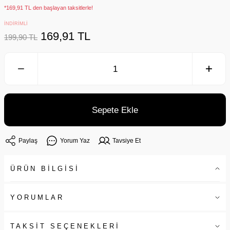
*169,91 TL den başlayan taksitlerle!
İNDİRİMLİ
169,91 TL
199,90 TL
Sepete Ekle
Paylaş
Yorum Yaz
Tavsiye Et
ÜRÜN BİLGİSİ
YORUMLAR
TAKSİT SEÇENEKLERİ