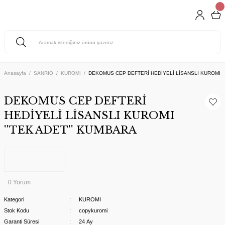
Anasayfa
SANRIO
KUROMI
DEKOMUS CEP DEFTERİ HEDİYELİ LİSANSLI KUROMI ''
DEKOMUS CEP DEFTERİ
HEDİYELİ LİSANSLI KUROMI
''TEK ADET'' KUMBARA
0 Yorum
Kategori
KUROMI
Stok Kodu
copykuromi
Garanti Süresi
24 Ay