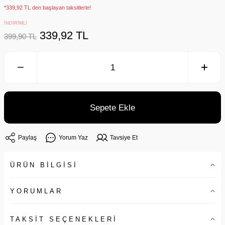
*339,92 TL den başlayan taksitlerle!
İNDİRİMLİ
339,92 TL
399,90 TL
Sepete Ekle
Paylaş
Yorum Yaz
Tavsiye Et
ÜRÜN BİLGİSİ
YORUMLAR
TAKSİT SEÇENEKLERİ