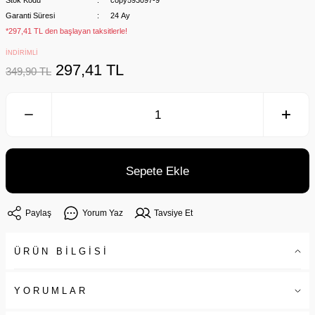
Stok Kodu
copy593097-9
Garanti Süresi
24 Ay
*297,41 TL den başlayan taksitlerle!
İNDİRİMLİ
297,41 TL
349,90 TL
Sepete Ekle
Paylaş
Yorum Yaz
Tavsiye Et
ÜRÜN BİLGİSİ
YORUMLAR