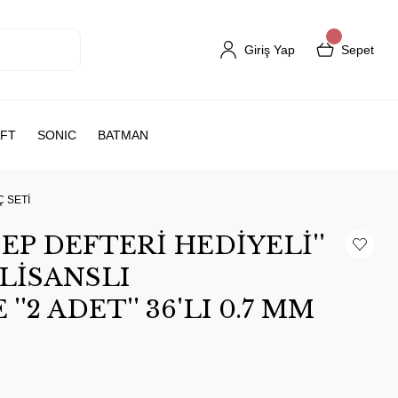
Giriş Yap
Sepet
FT
SONIC
BATMAN
Ç SETİ
EP DEFTERİ HEDİYELİ''
LİSANSLI
'2 ADET'' 36'LI 0.7 MM