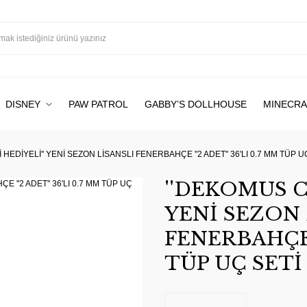
DISNEY
PAW PATROL
GABBY’S DOLLHOUSE
MINECRA
HEDİYELİ'' YENİ SEZON LİSANSLI FENERBAHÇE ''2 ADET'' 36'LI 0.7 MM TÜP U
''DEKOMUS C
YENİ SEZON 
FENERBAHÇE '
TÜP UÇ SETİ