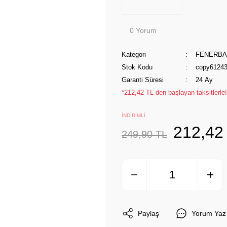
0 Yorum
Kategori
FENERB
Stok Kodu
copy6124
Garanti Süresi
24 Ay
*212,42 TL den başlayan taksitlerle!
İNDİRİMLİ
212,42
249,90 TL
Paylaş
Yorum Yaz