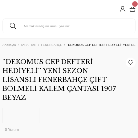
Anasayfa
TARAFTAR
FENERBAHÇE
''DEKOMUS CEP DEFTERİ HEDİYELİ'' YENİ S
''DEKOMUS CEP DEFTERİ
HEDİYELİ'' YENİ SEZON
LİSANSLI FENERBAHÇE ÇİFT
BÖLMELİ KALEM ÇANTASI 1907
BEYAZ
0 Yorum