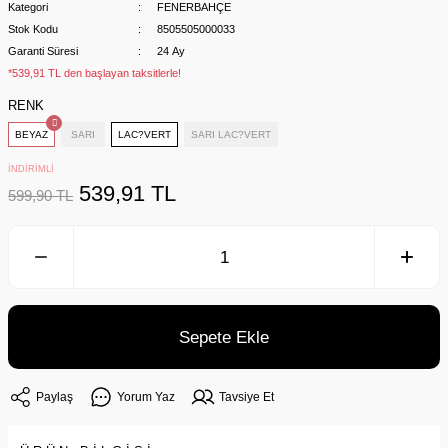
Kategori
FENERBAHÇE
Stok Kodu
8505505000033
Garanti Süresi
24 Ay
*539,91 TL den başlayan taksitlerle!
RENK
BEYAZ
SARI
LAC?VERT
SARI LAC?VERT
İNDİRİMLİ
539,91 TL
599,90 TL
Sepete Ekle
Paylaş
Yorum Yaz
Tavsiye Et