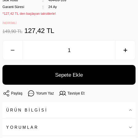
Stok Kodu
464499-109
Garanti Süresi
24 Ay
*127,42 TL den başlayan taksitlerle!
İNDİRİMLİ
127,42 TL
149,90 TL
Sepete Ekle
Paylaş
Yorum Yaz
Tavsiye Et
ÜRÜN BİLGİSİ
YORUMLAR