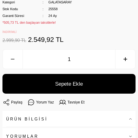
Kategori
GALATASARAY
Stok Kodu
25558
Garanti Süresi
24 Ay
*505,73 TL den başlayan taksitlerle!
İNDİRİMLİ
2.549,92 TL
2.999,90 TL
Sepete Ekle
Paylaş
Yorum Yaz
Tavsiye Et
ÜRÜN BİLGİSİ
YORUMLAR