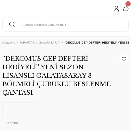
Anasayfa
TARAFTAR
GALATASARAY
''DEKOMUS CEP DEFTERİ HEDİYELİ'' YENİ 
''DEKOMUS CEP DEFTERİ
HEDİYELİ'' YENİ SEZON
LİSANSLI GALATASARAY 3
BÖLMELİ ÇUBUKLU BESLENME
ÇANTASI
0 Yorum