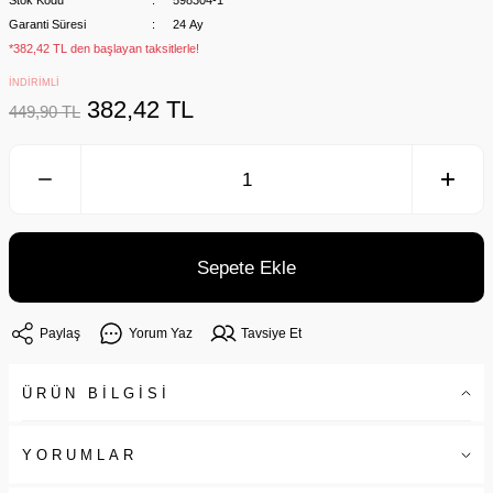
Stok Kodu
598304-1
Garanti Süresi
24 Ay
*382,42 TL den başlayan taksitlerle!
İNDİRİMLİ
382,42 TL
449,90 TL
Sepete Ekle
Paylaş
Yorum Yaz
Tavsiye Et
ÜRÜN BİLGİSİ
YORUMLAR