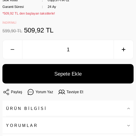
Stok Kodu
copyST-HK-11
Garanti Süresi
24 Ay
*509,92 TL den başlayan taksitlerle!
İNDİRİMLİ
509,92 TL
599,90 TL
Sepete Ekle
Paylaş
Yorum Yaz
Tavsiye Et
ÜRÜN BİLGİSİ
YORUMLAR