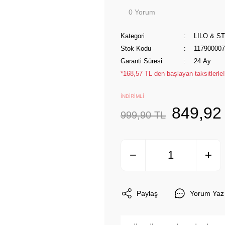
0 Yorum
Kategori
LILO & S
Stok Kodu
117900007
Garanti Süresi
24 Ay
*168,57 TL den başlayan taksitlerle!
İNDİRİMLİ
849,92
999,90 TL
Paylaş
Yorum Yaz