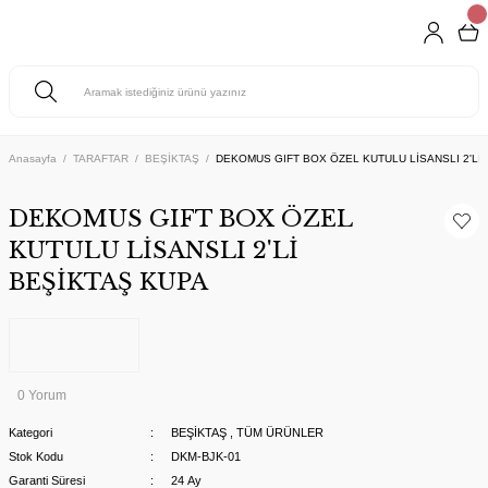
Anasayfa
TARAFTAR
BEŞİKTAŞ
DEKOMUS GIFT BOX ÖZEL KUTULU LİSANSLI 2'Lİ
DEKOMUS GIFT BOX ÖZEL
KUTULU LİSANSLI 2'Lİ
BEŞİKTAŞ KUPA
0 Yorum
Kategori
BEŞİKTAŞ
,
TÜM ÜRÜNLER
Stok Kodu
DKM-BJK-01
Garanti Süresi
24 Ay