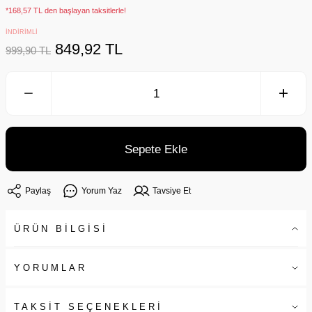
*168,57 TL den başlayan taksitlerle!
İNDİRİMLİ
849,92 TL
999,90 TL
Sepete Ekle
Paylaş
Yorum Yaz
Tavsiye Et
ÜRÜN BİLGİSİ
YORUMLAR
TAKSİT SEÇENEKLERİ