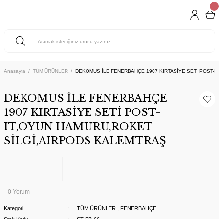
Anasayfa
TÜM ÜRÜNLER
DEKOMUS İLE FENERBAHÇE 1907 KIRTASİYE SETİ POST-I
DEKOMUS İLE FENERBAHÇE
1907 KIRTASİYE SETİ POST-
IT,OYUN HAMURU,ROKET
SİLGİ,AIRPODS KALEMTRAŞ
0 Yorum
Kategori
TÜM ÜRÜNLER
,
FENERBAHÇE