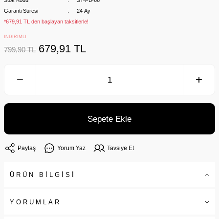
Stok Kodu
ST-FB-66
Garanti Süresi
24 Ay
*679,91 TL den başlayan taksitlerle!
İNDİRİMLİ
679,91 TL
799,90 TL
Sepete Ekle
Paylaş
Yorum Yaz
Tavsiye Et
ÜRÜN BİLGİSİ
YORUMLAR