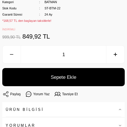
Kategori
BATMAN
Stok Kodu
ST-BTM-22
Garanti Süresi
24 Ay
*168,57 TL den başlayan taksitlerle!
İNDİRİMLİ
849,92 TL
999,90 TL
Sepete Ekle
Paylaş
Yorum Yaz
Tavsiye Et
ÜRÜN BİLGİSİ
YORUMLAR