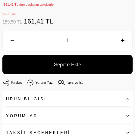
*161,41 TL den başlayan taksitlerle!
İNDİRİMLİ
161,41 TL
189,90 TL
Sepete Ekle
Paylaş
Yorum Yaz
Tavsiye Et
ÜRÜN BİLGİSİ
YORUMLAR
TAKSİT SEÇENEKLERİ