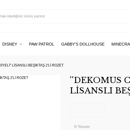
DISNEY
PAW PATROL
GABBY’S DOLLHOUSE
MINECRA
YELİ'' LİSANSLI BEŞİKTAŞ 2'Lİ ROZET
''DEKOMUS C
LİSANSLI BE
0 Yorum