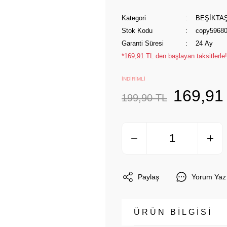
Kategori
BEŞİKTA
Stok Kodu
copy5968
Garanti Süresi
24 Ay
*169,91 TL den başlayan taksitlerle!
İNDİRİMLİ
169,91
199,90 TL
Paylaş
Yorum Yaz
ÜRÜN BİLGİSİ