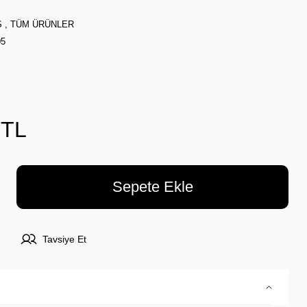
Ş
,
TÜM ÜRÜNLER
05
 TL
Sepete Ekle
Tavsiye Et