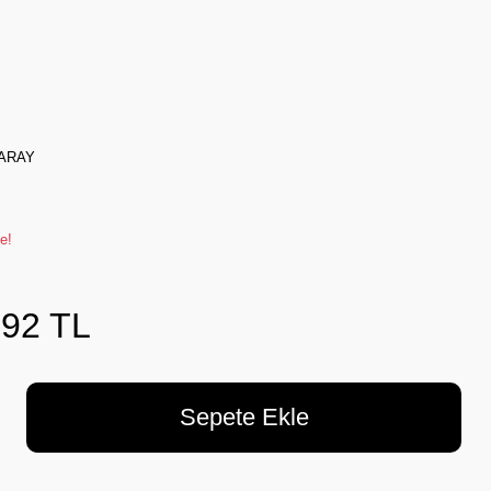
ARAY
e!
,92 TL
Sepete Ekle