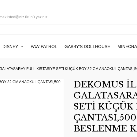
DISNEY
PAW PATROL
GABBY’S DOLLHOUSE
MINECRA
 GALATASARAY FULL KIRTASİYE SETİ KÜÇÜK BOY 32 CM ANAOKUL ÇANTASI,5
DEKOMUS İL
GALATASARA
SETİ KÜÇÜK
ÇANTASI,50
BESLENME K