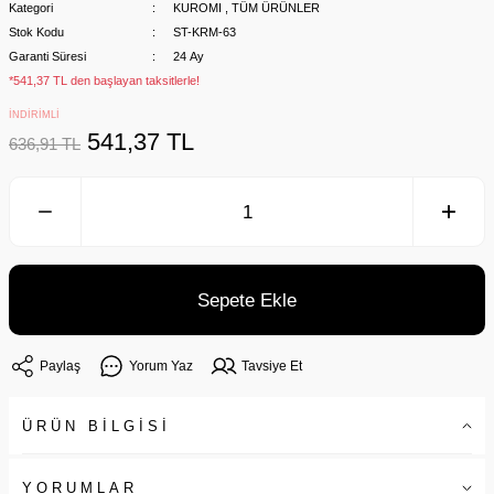
Kategori
KUROMI
,
TÜM ÜRÜNLER
Stok Kodu
ST-KRM-63
Garanti Süresi
24 Ay
*541,37 TL den başlayan taksitlerle!
İNDİRİMLİ
541,37 TL
636,91 TL
Sepete Ekle
Paylaş
Yorum Yaz
Tavsiye Et
ÜRÜN BİLGİSİ
YORUMLAR