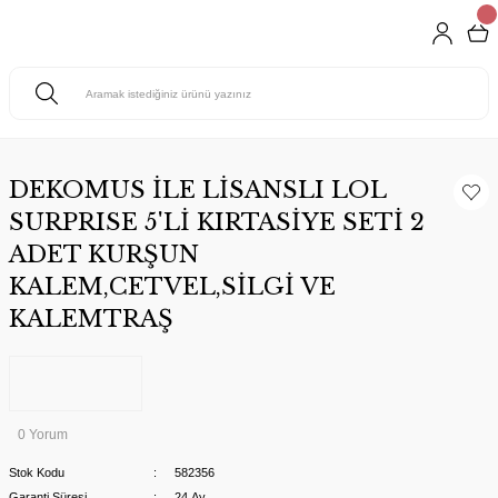
DEKOMUS İLE LİSANSLI LOL
SURPRISE 5'Lİ KIRTASİYE SETİ 2
ADET KURŞUN
KALEM,CETVEL,SİLGİ VE
KALEMTRAŞ
0 Yorum
Stok Kodu
582356
Garanti Süresi
24 Ay