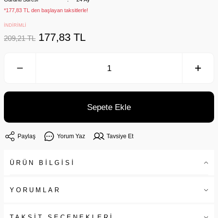
*177,83 TL den başlayan taksitlerle!
İNDİRİMLİ
177,83 TL
209,21 TL
Sepete Ekle
Paylaş
Yorum Yaz
Tavsiye Et
ÜRÜN BİLGİSİ
YORUMLAR
TAKSİT SEÇENEKLERİ