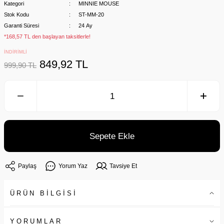
Kategori
MINNIE MOUSE
Stok Kodu
ST-MM-20
Garanti Süresi
24 Ay
*168,57 TL den başlayan taksitlerle!
İNDİRİMLİ
849,92 TL
999,90 TL
Sepete Ekle
Paylaş
Yorum Yaz
Tavsiye Et
ÜRÜN BİLGİSİ
YORUMLAR