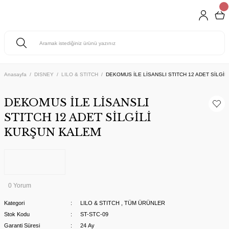
Anasayfa
DISNEY
LILO & STITCH
DEKOMUS İLE LİSANSLI STITCH 12 ADET SİLGİ
DEKOMUS İLE LİSANSLI
STITCH 12 ADET SİLGİLİ
KURŞUN KALEM
0 Yorum
Kategori
LILO & STITCH
,
TÜM ÜRÜNLER
Stok Kodu
ST-STC-09
Garanti Süresi
24 Ay