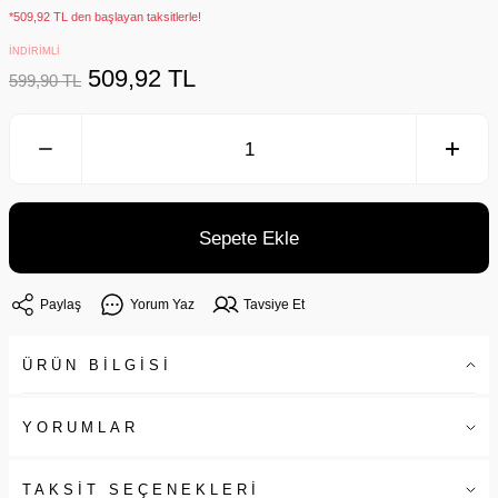
*509,92 TL den başlayan taksitlerle!
İNDİRİMLİ
509,92 TL
599,90 TL
Sepete Ekle
Paylaş
Yorum Yaz
Tavsiye Et
ÜRÜN BİLGİSİ
YORUMLAR
TAKSİT SEÇENEKLERİ