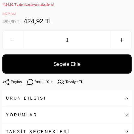
*424,92 TL den başlayan taksitlerle!
İNDİRİMLİ
424,92 TL
499,90 TL
Sepete Ekle
Paylaş
Yorum Yaz
Tavsiye Et
ÜRÜN BİLGİSİ
YORUMLAR
TAKSİT SEÇENEKLERİ