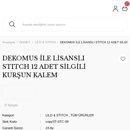
Anasayfa
DISNEY
LILO & STITCH
DEKOMUS İLE LİSANSLI STITCH 12 ADET SİLGİ
DEKOMUS İLE LİSANSLI
STITCH 12 ADET SİLGİLİ
KURŞUN KALEM
0 Yorum
Kategori
LILO & STITCH
,
TÜM ÜRÜNLER
Stok Kodu
copyST-STC-09
Garanti Süresi
24 Ay